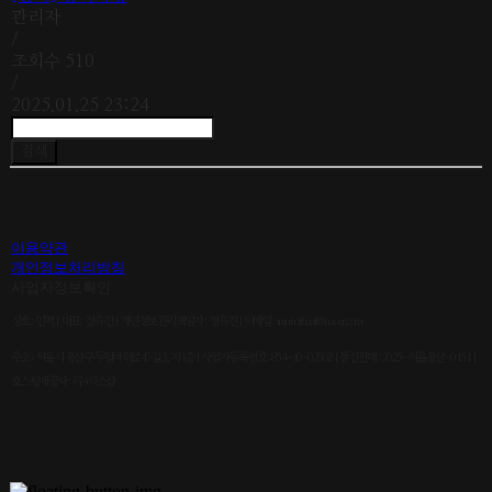
관리자
/
조회수
510
/
2025.01.25 23:24
검색
이용약관
개인정보처리방침
사업자정보확인
상호: 인적 | 대표: 정유진 | 개인정보관리책임자: 정유진 | 이메일: injukofficial@naver.com
주소: 서울시 용산구 두텁바위로40길 3, 지1층 | 사업자등록번호:
854-10-02802
| 통신판매:
2025-서울용산-0151
|
호스팅제공자: (주)식스샵