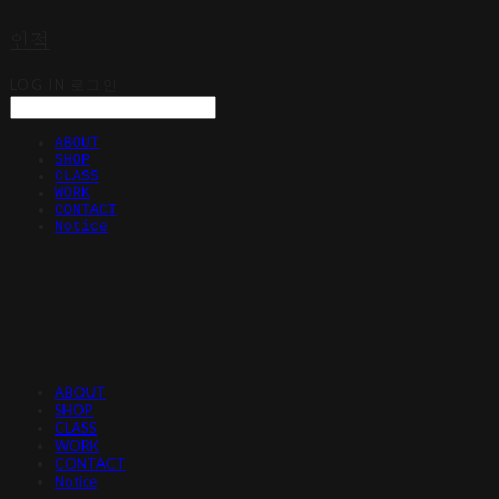
인적
LOG IN
로그인
ABOUT
SHOP
CLASS
WORK
CONTACT
Notice
ABOUT
SHOP
CLASS
WORK
CONTACT
Notice